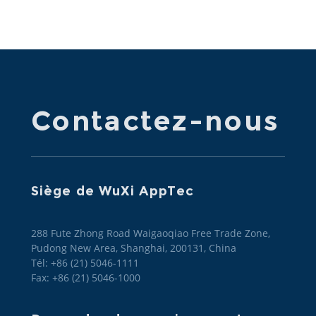
Contactez-nous
Siège de WuXi AppTec
288 Fute Zhong Road Waigaoqiao Free Trade Zone,
Pudong New Area, Shanghai, 200131, China
Tél: +86 (21) 5046-1111
Fax: +86 (21) 5046-1000